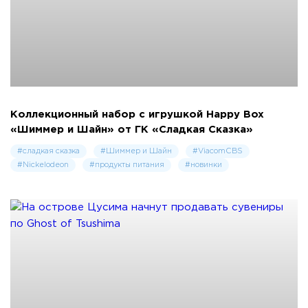
Коллекционный набор с игрушкой Happy Box
«Шиммер и Шайн» от ГК «Сладкая Сказка»
#сладкая сказка
#Шиммер и Шайн
#ViacomCBS
#Nickelodeon
#продукты питания
#новинки