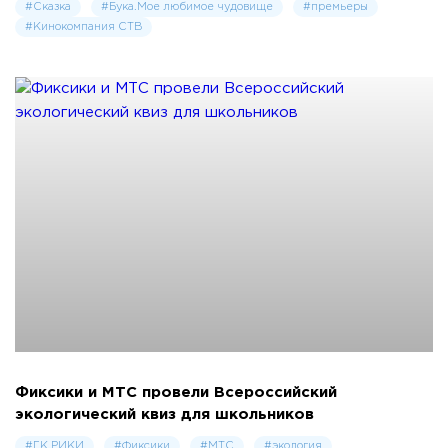
#Сказка
#Бу­ка.Мое лю­бимое чу­дови­ще
#премьеры
#Кинокомпания СТВ
Фиксики и МТС провели Всероссийский
экологический квиз для школьников
#ГК РИКИ
#Фиксики
#МТС
#экология