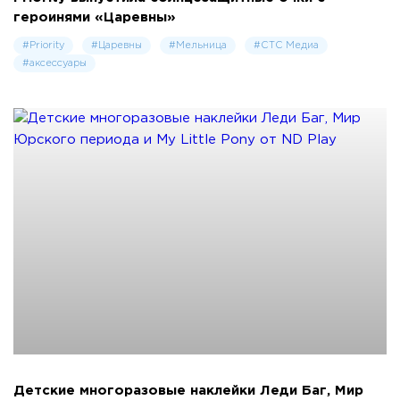
героинями «Царевны»
#Priority
#Царевны
#Мельница
#СТС Медиа
#аксессуары
Детские многоразовые наклейки Леди Баг, Мир