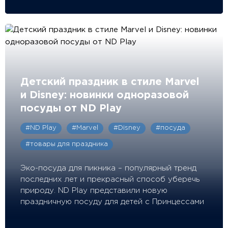
Детский праздник в стиле Marvel
и Disney: новинки одноразовой
посуды от ND Play
#ND Play
#Marvel
#Disney
#посуда
#товары для праздника
Эко-посуда для пикника – популярный тренд
последних лет и прекрасный способ уберечь
природу. ND Play представили новую
праздничную посуду для детей с Принцессами
Disney и командой Мстителей.