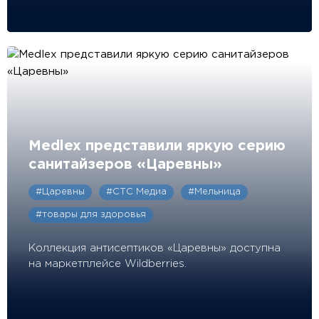
Medlex представили яркую серию
санитайзеров «Царевны»
#Царевны
#СТС Медиа
#Мельница
#товары для здоровья
Коллекция антисептиков «Царевны» доступна
на маркетплейсе Wildberries.