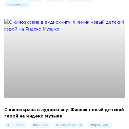
#коллекции
С киноэкрана в аудиокнигу: Финник новый детский
герой на Яндекс Музыке
#ГК РИКИ
#Финник
#ЯндексМузыка
#премьеры