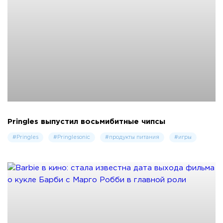
Pringles выпустил восьмибитные чипсы
#Pringles
#Pringlesonic
#продукты питания
#игры