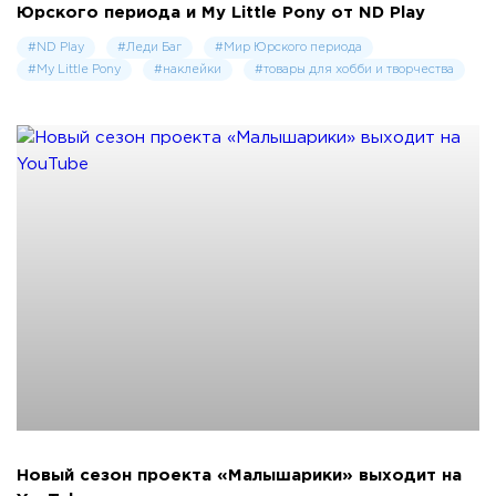
Юрского периода и My Little Pony от ND Play
#ND Play
#Леди Баг
#Мир Юрского периода
#My Little Pony
#наклейки
#товары для хобби и творчества
Новый сезон проекта «Малышарики» выходит на