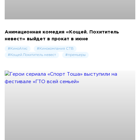
Анимационная комедия «Кощей. Похититель
невест» выйдет в прокат в июне
#КиноАтис
#Кинокомпания СТВ
#Ко­щей.По­хити­тель не­вест
#премьеры