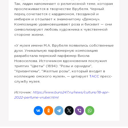
Так, ладан напоминает о религиозной теме, которая
прослеживается в творчестве Врубеля. Черный
перец сочетается с кардамоном, гвоздикой и
имбирем и отсылает к знаменитому «Демону».
Композицию уравновешивают роза и бисквит — они
символизируют любовь художника к чувственной
стороне жизни.
«У музея имени М.А. Врубеля появились собственные
духи. Уникальную парфюмерную композицию
разработала пермский парфюмер Виола
Новоселова. Источником вдохновения послужил
триптих "Цветы" (1894): "Розы и орхидеи",
"Хризантемы", "Желтые розы", который входит в
коллекцию омского музея», — цитирует
ТАСС
пресс-
службу музея.
Источник:
https://www.buro247.ru/news/culture/18-apr-
2022-perfume-vrubel.html