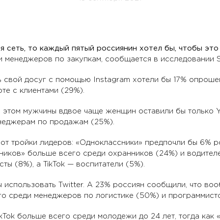
я сеть, то каждый пятый россиянин хотел бы, чтобы это
 менеджеров по закупкам, сообщается в исследовании S
 свой досуг с помощью Instagram хотели бы 17% опроше
те с клиентами (29%).
 этом мужчины вдвое чаще женщин оставили бы только Y
неджерам по продажам (25%).
от тройки лидеров: «Одноклассники» предпочли бы 6% ро
ков» больше всего среди охранников (24%) и водителей
ты (8%), а TikTok — воспитатели (5%).
 использовать Twitter. А 23% россиян сообщили, что во
го среди менеджеров по логистике (50%) и программисто
ikTok больше всего среди молодежи до 24 лет, тогда как