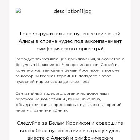
Головокружительное путешествие юной
Алисы в стране чудес под аккомпанемент
симфонического оркестра!
Вас ждут захватывающие приключения, знакомство с
безумным Шляпником, Чеширским котом, Соней и,
конечно же, тем самым Белым Кроликом, в погоне
за которым главная героиня и попадает в этот
чудесный мир из своих детских грез.
Фантазийный видеоряд органично дополняют
виртуозные композиции Дэнни Эльфмана,
обладателя самых престижных музыкальных премий
мира – «Грэмми» и «Эмми».
Следуйте за Белым Кроликом и совершите
волшебное путешествие в страну чудес
вместе с Алисой и симфоническим