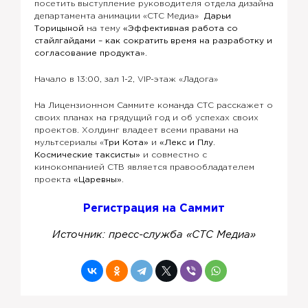
посетить выступление руководителя отдела дизайна
департамента анимации «СТС Медиа»
Дарьи
Торицыной
на тему
«Эффективная работа со
стайлгайдами – как сократить время на разработку и
согласование продукта»
.
Начало в 13:00, зал 1-2, VIP-этаж «Ладога»
На Лицензионном Саммите команда СТС расскажет о
своих планах на грядущий год и об успехах своих
проектов. Холдинг владеет всеми правами на
мультсериалы «
Три Кота»
и
«Лекс и Плу.
Космические таксисты»
и совместно с
кинокомпанией СТВ является правообладателем
проекта
«Царевны»
.
Регистрация на Саммит
Источник: пресс-служба
«СТС Медиа»