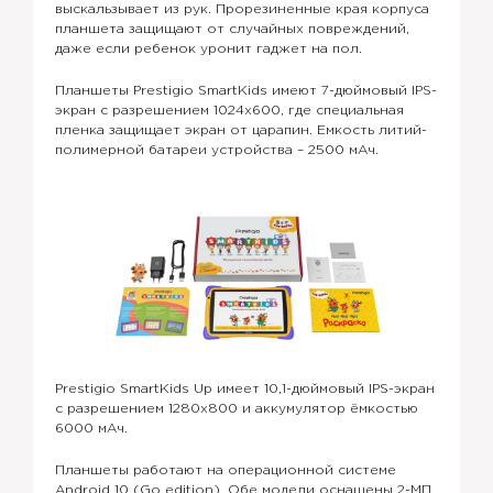
выскальзывает из рук. Прорезиненные края корпуса
планшета защищают от случайных повреждений,
даже если ребенок уронит гаджет на пол.
Планшеты Prestigio SmartKids имеют 7-дюймовый IPS-
экран с разрешением 1024х600, где специальная
пленка защищает экран от царапин. Емкость литий-
полимерной батареи устройства – 2500 мАч.
Prestigio SmartKids Up имеет 10,1-дюймовый IPS-экран
с разрешением 1280х800 и аккумулятор ёмкостью
6000 мАч.
Планшеты работают на операционной системе
Android 10 (Go edition). Обе модели оснащены 2-МП