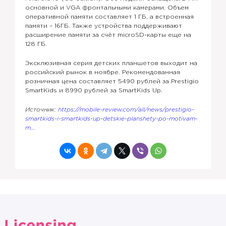
основной и VGA фронтальными камерами. Объем
оперативной памяти составляет 1 ГБ, а встроенная
памяти – 16ГБ. Также устройства поддерживают
расширение памяти за счёт microSD-карты еще на
128 ГБ.
Эксклюзивная серия детских планшетов выходит на
российский рынок в ноябре. Рекомендованная
розничная цена составляет 5490 рублей за Prestigio
SmartKids и 8990 рублей за SmartKids Up.
Источник:
https://mobile-review.com/all/news/prestigio-
smartkids-i-smartkids-up-detskie-planshety-po-motivam-
m...