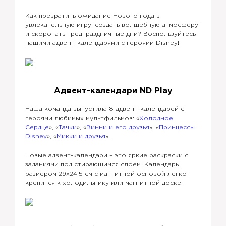
Как превратить ожидание Нового года в
увлекательную игру, создать волшебную атмосферу
и скоротать предпраздничные дни? Воспользуйтесь
нашими адвент-календарями с героями Disney!
Адвент-календари ND Play
Наша команда выпустила 8 адвент-календарей с
героями любимых мультфильмов: «
Холодное
Сердце
», «
Тачки
», «
Винни и его друзья
», «
Принцессы
Disney
», «
Микки и друзья
».
Новые адвент-календари – это яркие раскраски с
заданиями под стирающимся слоем. Календарь
размером 29х24,5 см с магнитной основой легко
крепится к холодильнику или магнитной доске.