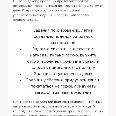
С 1 по 31 декабря ребенку предстоит пройти
интересный квест, стирая по 1 золотому кружочку в
день. Под каждым кружочком «спрятаны»
увлекательные задания и советы, как весело
провести день:
Задания по рисованию, лепке,
созданию поделок из разных
материалов
Задания, связанные с текстом:
написать письмо герою, выучить
стихотворение, прочитать сказку и
сделать новогоднюю открытку
Задания по украшению дома
Задания-действия: придумать танец,
покататься на горке, придумать
загадки и загадать желание
Для некоторых заданий пригодятся дополнительные
материалы: бумага, фломастеры или ножницы. В
календарях также есть задания ориентированные на
девочек и мальчиков. А когда ребенок сотрет