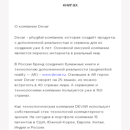
книгах.
О компании Devar
Devar – phygital-компания, которая создаёт продукты
с дополненной реальностью и сервисы для их
создания уже 6 лет. Основной миссией компании
является перенос интернета в реальный мир.
В России бренд соединил бумажные книги и
технологию дополненной реальности (augmented
reality — AR) –
www.devar.ru
. Ожившие в AR герои
книг Devar говорят на 25 языках, их можно
встретить в 40 странах мира. А сервисами и
технологиями компании пользуются уже в 150
странах.
Как технологическая компания DEVAR использует
собственный стек технологий компьютерного
зрения. На сегодня в портфеле компании 15
патентов в США, Южной Корее, Европе, Китае,
Индии и России.