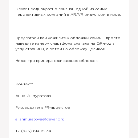
Devar неоднократно признан одной из самых
перспективных компаний в AR/VR индустрии в мире.
Предлагаем вам «оживить» обложки самим – просто
наведите камеру смартфона сначала на QR-код в
углу страницы, а потом на обложку целиком.
Ниже три примера оживающих обложек.
Контакт:
Анна Ишмуратова
Руководитель PR-проектов
a.ishmuratova@devar.org
+7 (926) 814-15-34