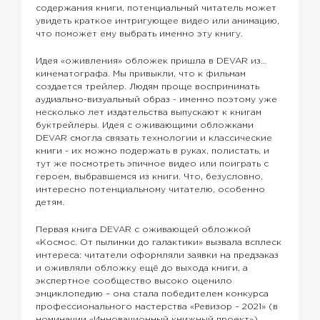
содержания книги, потенциальный читатель может
увидеть краткое интригующее видео или анимацию,
что поможет ему выбрать именно эту книгу.
Идея «оживления» обложек пришла в DEVAR из…
кинематографа. Мы привыкли, что к фильмам
создается трейлер. Людям проще воспринимать
аудиально-визуальный образ - именно поэтому уже
несколько лет издательства выпускают к книгам
буктрейлеры. Идея с оживающими обложками
DEVAR смогла связать технологии и классические
книги - их можно подержать в руках, полистать, и
тут же посмотреть эпичное видео или поиграть с
героем, выбравшемся из книги. Что, безусловно,
интересно потенциальному читателю, особенно
детям.
Первая книга DEVAR с оживающей обложкой
«Космос. От пылинки до галактики» вызвала всплеск
интереса: читатели оформляли заявки на предзаказ
и оживляли обложку ещё до выхода книги, а
экспертное сообщество высоко оценило
энциклопедию – она стала победителем конкурса
профессионального мастерства «Ревизор – 2021» (в
номинации «Инновационный книжный проект»).