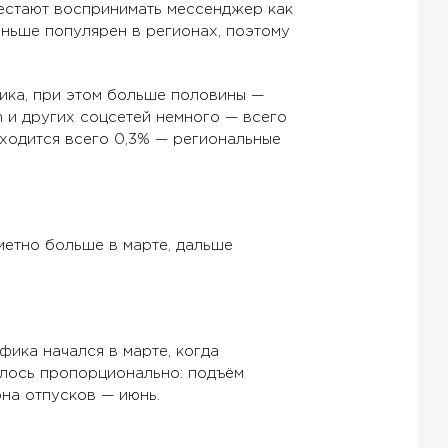
естают воспринимать мессенджер как
еньше популярен в регионах, поэтому
фика, при этом больше половины —
m и других соцсетей немного — всего
иходится всего 0,3% — региональные
метно больше в марте, дальше
фика начался в марте, когда
алось пропорционально: подъём
она отпусков — июнь.