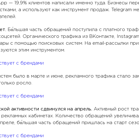
p — 19,9% клиентов написали именно туда. Бизнесы пер
стками, а используют как инструмент продаж. Telegram м
ателей.
ет.
Бо́льшая часть обращений поступила с платного тра
соцсетей. Органического трафика из ВКонтакте, Instagra
овары с помощью поисковых систем. На email-рассылки пр
зуются этим инструментом.
стем было в марте и июне, рекламного трафика стало за
только росло.
кой активности сдвинулся на апрель.
Активный рост тра
 рекламных кабинетах. Количество обращений увеличив
преле, бо́льшая часть обращений пришлась на старт сез