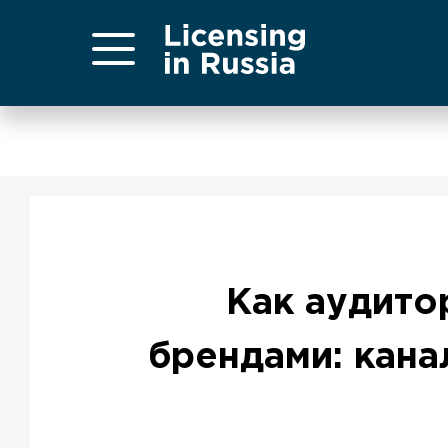
Как аудито
брендами: кана