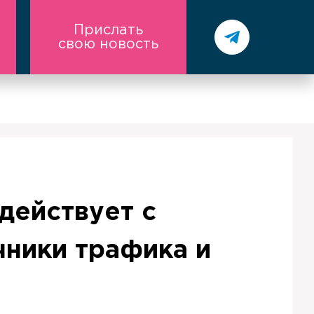
Прислать
свою новость
действует с
чники трафика и