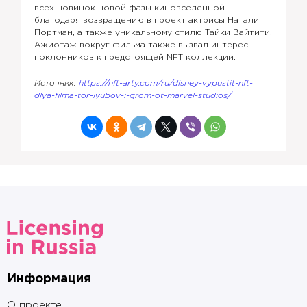
всех новинок новой фазы киновселенной
благодаря возвращению в проект актрисы Натали
Портман, а также уникальному стилю Тайки Вайтити.
Ажиотаж вокруг фильма также вызвал интерес
поклонников к предстоящей NFT коллекции.
Источник:
https://nft-arty.com/ru/disney-vypustit-nft-
dlya-filma-tor-lyubov-i-grom-ot-marvel-studios/
Информация
О проекте