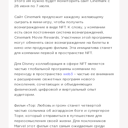
этого им нужно будет мониторить сайт Cinemark с
28 июня по 7 июля.
Сайт Cinemark предложит каждому желающему
сыграть в мини-игру, чтобы получить
вознаграждение в виде NFT. К слову, у компании
есть своя постоянная система вознаграждений,
Cinemark Movie Rewards. Участники этой программы
могут обменять свое вознаграждение на билеты в
кино или продукцию фильма. Эта инициатива станет
для компании первой в пространстве NFT.
Для Disney коллаборация в сфере NFT является
частью глобальной программы компании по
переходу в пространство
web3
– частью ее внимания
к расширению сюжетных программ нового
поколения, сочетающих и объединяющих
физический, цифровой и виртуальный опыт
аудитории.
Фильм «Тор: Любовь и гром» станет четвертой
частью сольника об асгардском боге и супергерое
Торе, который отправиться в путешествие для
переосмысления своей жизни. Для поклонников
Marvel этот фильм стал самым ожидаемым среди