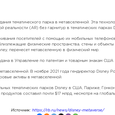
дания тематического парка в метавселенной. Эта техноло
 реальности (AR) без гарнитур в тематических парках D
еживания посетителей с помощью их мобильных телефонов
лизлежащие физические пространства, стены и объекты 
sney, перенесет метавселенную в физический мир.
одана в Управление по патентам и товарным знакам США 
метавселенной. В ноябре 2021 года гендиректор Disney Ро
ровые активы в метавселенной.
ьных тематических парков Disney в США, Париже, Гонконг
и продуктов составил почти $17 млрд, несмотря на глоба
Источник:
https://rb.ru/news/disney-metaverse/