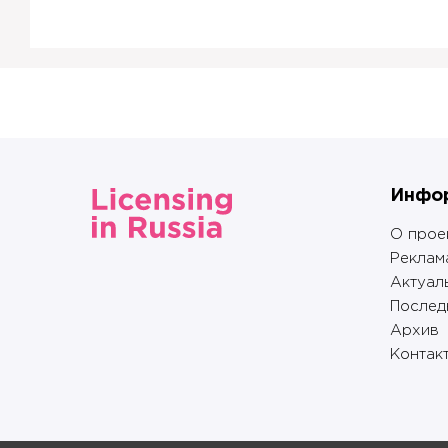
Инфо
О прое
Реклам
Актуал
Послед
Архив
Контак