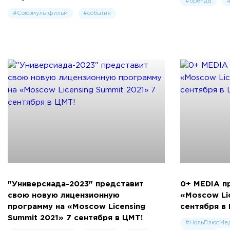
#бренды
#Союзмультфильм
#события
"Универсиада-2023" представит
0+ MEDIA п
свою новую лицензионную
«Moscow Lic
программу на «Moscow Licensing
сентября в
Summit 2021» 7 сентября в ЦМТ!
#НольПлюсМе