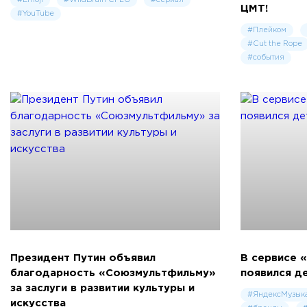
ЦМТ!
#YouTube
#Плейком
#Cut the Rope
#события
Президент Путин объявил
В сервисе 
благодарность «Союзмультфильму»
появился д
за заслуги в развитии культуры и
#ЯндексМузык
искусства