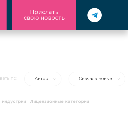
Прислать
свою новость
вать по:
Автор
Сначала новые
 индустрии
Лицензионные категории