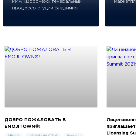
РИА «Воронеж» генеральный
маркетпле
продюсер студии Владимир
Николаев.
ДОБРО ПОЖАЛОВАТЬ В
Лицензионн
EMOJITOWN®!
приглашает
Licensing S
#Emoji
#WildBrain CPLG
#сериал