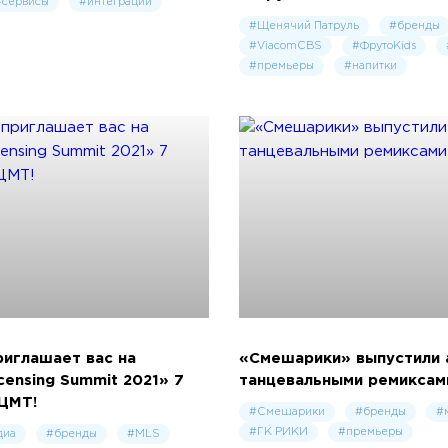
#сервисы
#интеграции
#Щенячий Патруль
#бренды
#ViacomCBS
#ФрутоKids
#премьеры
#напитки
риглашает вас на
«Смешарики» выпустили 
ensing Summit 2021» 7
танцевальными ремиксам
 ЦМТ!
#Смешарики
#бренды
#
#ГК РИКИ
#премьеры
диа
#бренды
#MLS