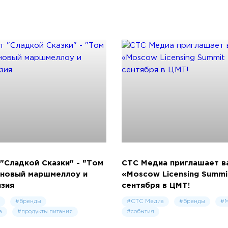
 "Сладкой Сказки" - "Том
СТС Медиа приглашает в
 новый маршмеллоу и
«Moscow Licensing Summi
нзия
сентября в ЦМТ!
#бренды
#СТС Медиа
#бренды
#
а
#продукты питания
#события