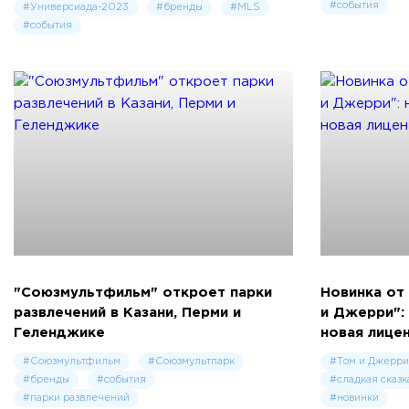
#события
#Универсиада-2023
#бренды
#MLS
#события
"Союзмультфильм" откроет парки
Новинка от
развлечений в Казани, Перми и
и Джерри":
Геленджике
новая лице
#Союзмультфильм
#Союзмультпарк
#Том и Джерри
#бренды
#события
#сладкая сказк
#парки развлечений
#новинки