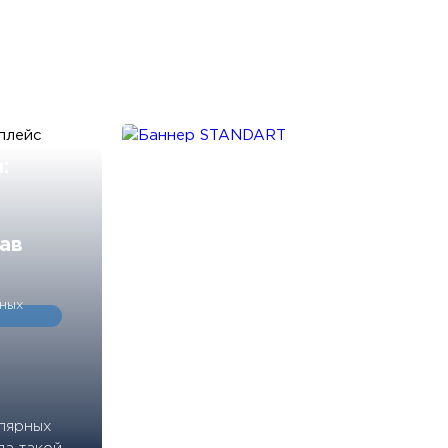
:
ав
ных
лярных