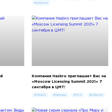
#события
ай
Компания Hasbro приглашает Вас на
«Moscow Licensing Summit 2021» 7
сентября в ЦМТ!
#Hasbro
#бренды
#MLS
#события