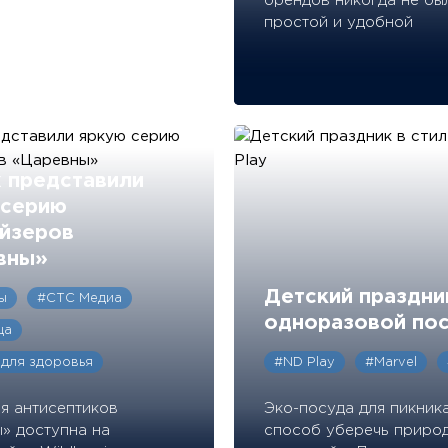
брендов никогда не бы
простой и удобной
 представили
 серию
айзеров
вны»
Детский праздник
ы
#СТС Медиа
одноразовой пос
ца
для здоровья
#ND Play
#Marvel
я антисептиков
Эко-посуда для пикник
» доступна на
способ уберечь природ