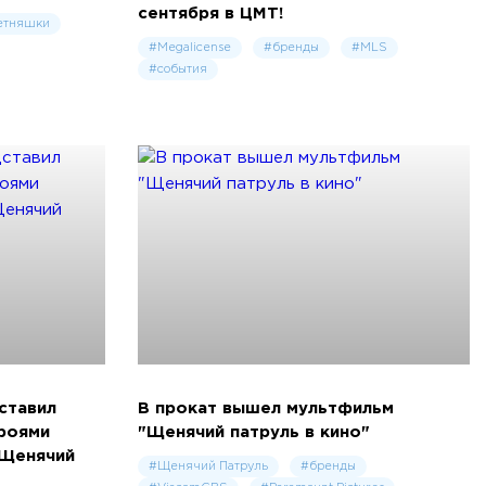
сентября в ЦМТ!
етняшки
#Megalicense
#бренды
#MLS
#события
ставил
В прокат вышел мультфильм
ероями
"Щенячий патруль в кино"
«Щенячий
#Щенячий Патруль
#бренды