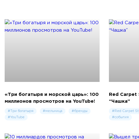
«Три богатыря и морской царь»: 100
Red Carpet 
миллионов просмотров на YouTube!
“Чашка”
#Три богатыря
#мельница
#бренды
#Red Carpet St
#YouTube
#события