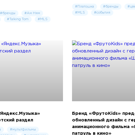
#Платошка
#бренды
#цв
#MLS
#события
#бренды
#Ам Ням
#Talking Tom
#MLS
«Яндекс.Музыка»
Бренд «ФрутоKids» пред
етский раздел
обновленный дизайн с г
анимационного фильма 
а
#мультфильмы
патруль в кино»