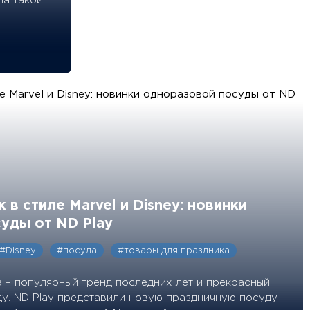
ла такой
 в стиле Marvel и Disney: новинки
уды от ND Play
#Disney
#посуда
#товары для праздника
а – популярный тренд последних лет и прекрасный
у. ND Play представили новую праздничную посуду