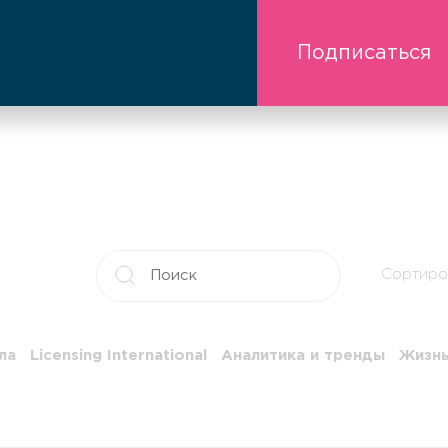
Подписаться
Сортиро
ла
Licensing International
Аналитика и тренды
Жизнь