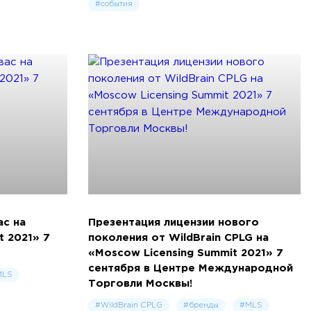
#события
ас на
Презентация лицензии нового
t 2021» 7
поколения от WildBrain CPLG на
«Moscow Licensing Summit 2021» 7
сентября в Центре Международной
MLS
Торговли Москвы!
#WildBrain CPLG
#бренды
#MLS