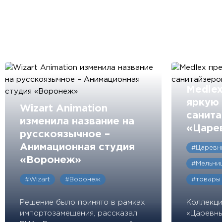
Medlex
яркую
Wizart Animation
санит
изменила название на
«Царе
русскоязычное –
Анимационная студия
#Царевн
«Воронеж»
#Мельни
#Wizart
#Воронеж
#товары 
Решение было принято в рамках
Коллекци
импортозамещения, рассказал
«Царевны