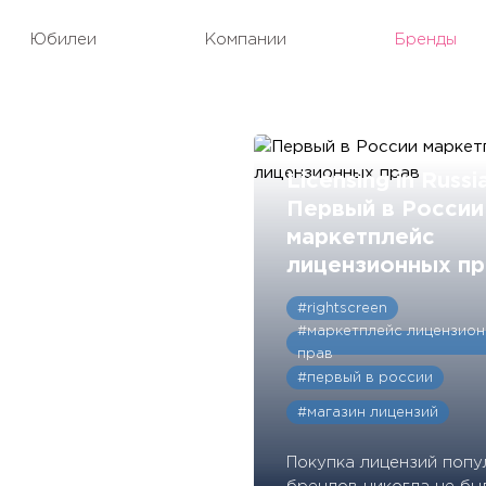
Юбилеи
Компании
Бренды
Licensing in Russia
Первый в России
маркетплейс
лицензионных пр
#rightscreen
#маркетплейс лицензион
прав
#первый в россии
#магазин лицензий
Покупка лицензий попу