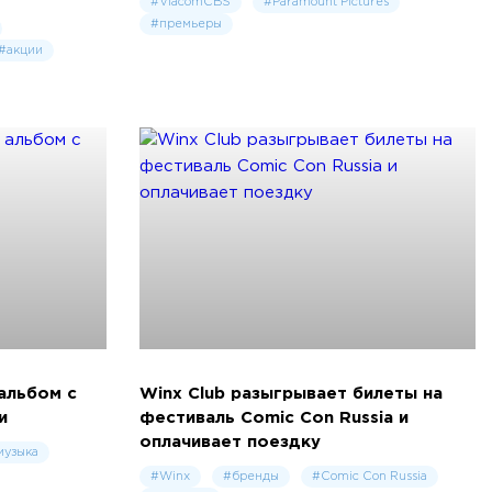
#ViacomCBS
#Paramount Pictures
#премьеры
#акции
альбом с
Winx Club разыгрывает билеты на
и
фестиваль Comiс Con Russia и
оплачивает поездку
музыка
#Winx
#бренды
#Comic Con Russia