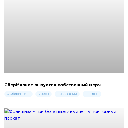
СберМаркет выпустил собственный мерч
#СберМаркет
#мерч
#коллекции
#fashion