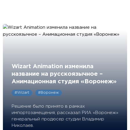
Wizart Animation изменила
название на русскоязычное –
Анимационная студия «Воронеж»
#Wizart
#Воронеж
Решение было принято в рамках
импортозамещения, рассказал РИА «Воронеж»
генеральный продюсер студии Владимир
Николаев.