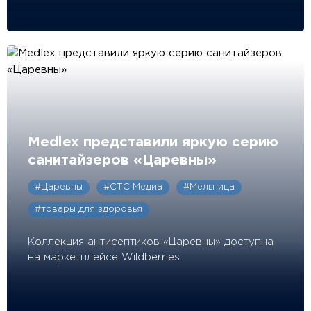
Medlex представили яркую серию
санитайзеров «Царевны»
#Царевны
#СТС Медиа
#Мельница
#товары для здоровья
Коллекция антисептиков «Царевны» доступна
на маркетплейсе Wildberries.