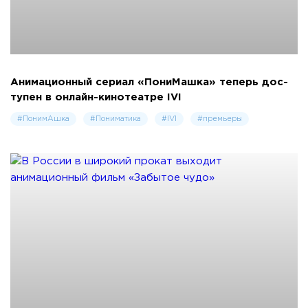
Ани­маци­он­ный се­ри­ал «По­ниМаш­ка» те­перь дос­
тупен в онлайн-кинотеатре IVI
#ПонимАшка
#Пониматика
#IVI
#премьеры