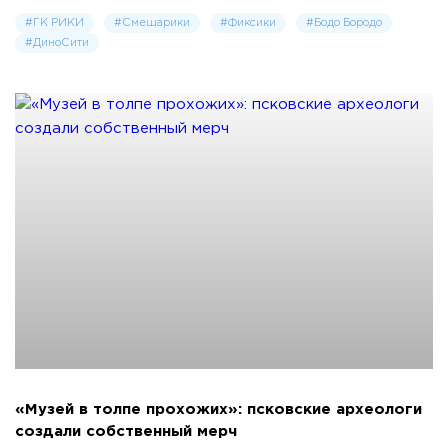
#ГК РИКИ
#Смешарики
#Фиксики
#Бодо Бородо
#ДиноСити
«Музей в толпе прохожих»: псковские археологи
создали собственный мерч