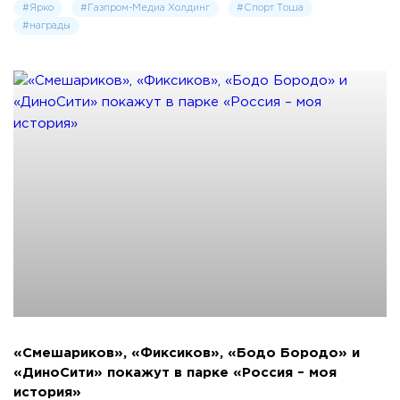
#Ярко
#Газпром-Медиа Холдинг
#Спорт Тоша
#награды
«Смешариков», «Фиксиков», «Бодо Бородо» и
«ДиноСити» покажут в парке «Россия – моя
история»