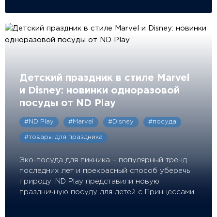
Детский праздник в стиле Marvel
и Disney: новинки одноразовой
посуды от ND Play
#ND Play
#Marvel
#Disney
#посуда
#товары для праздника
Эко-посуда для пикника – популярный тренд
последних лет и прекрасный способ уберечь
природу. ND Play представили новую
праздничную посуду для детей с Принцессами
Disney и командой Мстителей.