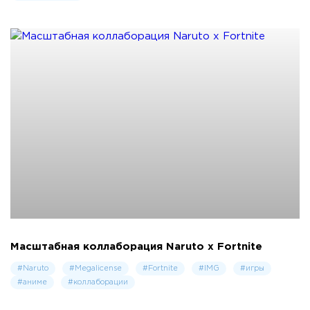
Масштабная коллаборация Naruto х Fortnite
#Naruto
#Megalicense
#Fortnite
#IMG
#игры
#аниме
#коллаборации