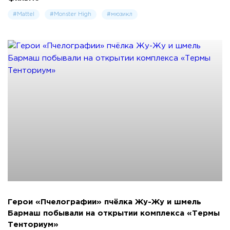
#Mattel
#Monster High
#мюзикл
Герои «Пчелографии» пчёлка Жу-Жу и шмель
Бармаш побывали на открытии комплекса «Термы
Тенториум»