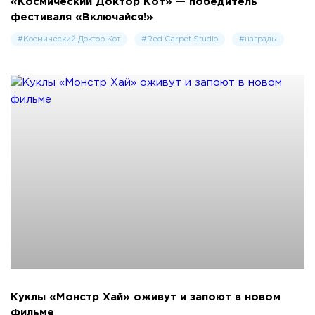
«Космический Доктор Кот» — победитель
фестиваля «Включайся!»
#Космический Доктор Кот
#Red Carpet Studio
#награды
Куклы «Монстр Хай» оживут и запоют в новом
фильме