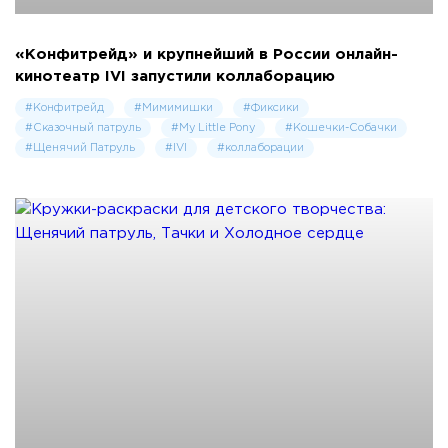
«Конфитрейд» и крупнейший в России онлайн-
кинотеатр IVI запустили коллаборацию
#Конфитрейд
#Мимимиш­ки
#Фиксики
#Сказочный патруль
#My Little Pony
#Кошечки-Собачки
#Щенячий Патруль
#IVI
#коллаборации