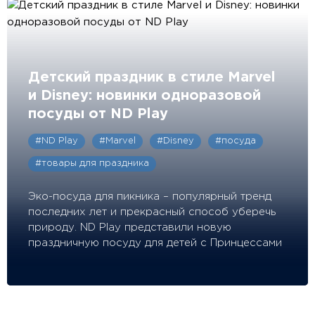
Детский праздник в стиле Marvel
и Disney: новинки одноразовой
посуды от ND Play
#ND Play
#Marvel
#Disney
#посуда
#товары для праздника
Эко-посуда для пикника – популярный тренд
последних лет и прекрасный способ уберечь
природу. ND Play представили новую
праздничную посуду для детей с Принцессами
Disney и командой Мстителей.