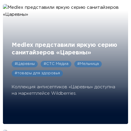
Medlex представили яркую серию
санитайзеров «Царевны»
#Царевны
#СТС Медиа
#Мельница
#товары для здоровья
Коллекция антисептиков «Царевны» доступна
на маркетплейсе Wildberries.