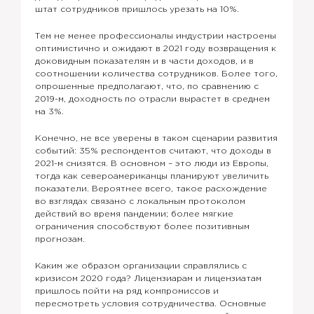
штат сотрудников пришлось урезать на 10%.
Тем не менее профессионалы индустрии настроены
оптимистично и ожидают в 2021 году возвращения к
доковидным показателям и в части доходов, и в
соотношении количества сотрудников. Более того,
опрошенные предполагают, что, по сравнению с
2019-м, доходность по отрасли вырастет в среднем
на 3%.
Конечно, не все уверены в таком сценарии развития
событий: 35% респондентов считают, что доходы в
2021-м снизятся. В основном – это люди из Европы,
тогда как североамериканцы планируют увеличить
показатели. Вероятнее всего, такое расхождение
во взглядах связано с локальным протоколом
действий во время пандемии; более мягкие
ограничения способствуют более позитивным
прогнозам.
Каким же образом организации справлялись с
кризисом 2020 года? Лицензиарам и лицензиатам
пришлось пойти на ряд компромиссов и
пересмотреть условия сотрудничества. Основные