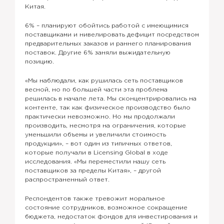
Китая.
6% – планируют обойтись работой с имеющимися
поставщиками и нивелировать дефицит посредством
предварительных заказов и раннего планирования
поставок. Другие 6% заняли выжидательную
позицию.
«Мы наблюдали, как рушилась сеть поставщиков
весной, но по большей части эта проблема
решилась в начале лета. Мы сконцентрировались на
контенте, так как физическое производство было
практически невозможно. Но мы продолжали
производить, несмотря на ограничения, которые
уменьшили объемы и увеличили стоимость
продукции», – вот один из типичных ответов,
которые получали в Licensing Global в ходе
исследования. «Мы переместили нашу сеть
поставщиков за пределы Китая», – другой
распространенный ответ.
Респондентов также тревожит моральное
состояние сотрудников, возможное сокращение
бюджета, недостаток фондов для инвестирования и