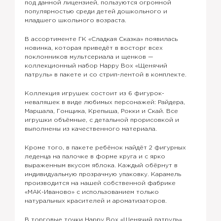
под данной лицензией, пользуются огромной
популярностью среди детей дошкольного и
младшего школьного возраста.
В ассортименте ГК «Сладкая Сказка» появилась
новинка, которая приведёт в восторг всех
поклонников мультсериала и щенков —
коллекционный набор Happy Box «Щенячий
патруль» в пакете и со стрип-лентой в комплекте.
Коллекция игрушек состоит из 6 фигурок-
неваляшек в виде любимых персонажей: Райдера,
Маршала, Гонщика, Крепыша, Рокки и Скай. Все
игрушки объёмные, с детальной прорисовкой и
выполнены из качественного материала.
Кроме того, в пакете ребёнок найдёт 2 фигурных
леденца на палочке в форме круга и с ярко
выраженным вкусом яблока. Каждый обёрнут в
индивидуальную прозрачную упаковку. Карамель
производится на нашей собственной фабрике
«МАК-Иваново» с использованием только
натуральных красителей и ароматизаторов.
В торговые точки Happy Box «Щенячий патруль»