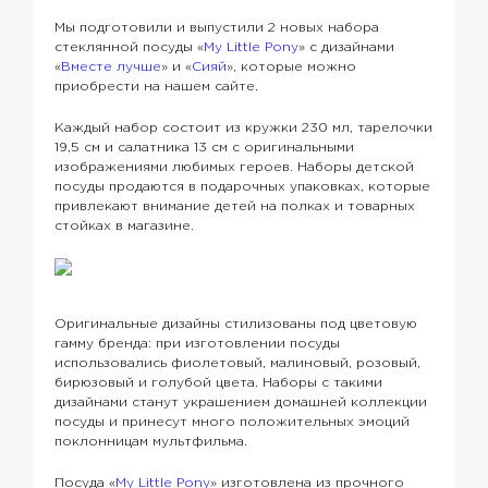
Мы подготовили и выпустили 2 новых набора
стеклянной посуды «
My Little Pony
» с дизайнами
«
Вместе лучше
» и «
Сияй
», которые можно
приобрести на нашем сайте.
Каждый набор состоит из кружки 230 мл, тарелочки
19,5 см и салатника 13 см с оригинальными
изображениями любимых героев. Наборы детской
посуды продаются в подарочных упаковках, которые
привлекают внимание детей на полках и товарных
стойках в магазине.
Оригинальные дизайны стилизованы под цветовую
гамму бренда: при изготовлении посуды
использовались фиолетовый, малиновый, розовый,
бирюзовый и голубой цвета. Наборы с такими
дизайнами станут украшением домашней коллекции
посуды и принесут много положительных эмоций
поклонницам мультфильма.
Посуда «
My Little Pony
» изготовлена из прочного