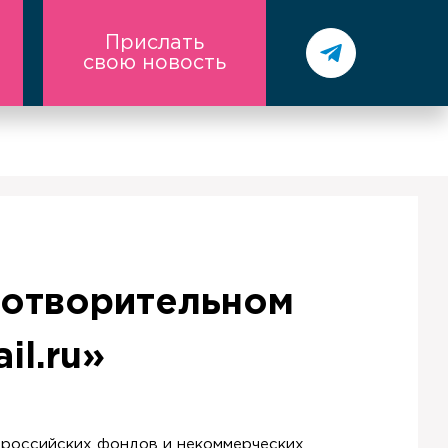
Прислать
свою новость
готворительном
il.ru»
ч российских фондов и некоммерческих