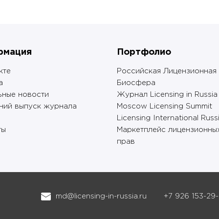
рмация
Портфолио
кте
Российская Лицензионная
а
Биосфера
ьные новости
Журнал Licensing in Russia
ний выпуск журнала
Moscow Licensing Summit
Licensing International Russ
ты
Маркетплейс лицензионны
прав
md@licensing-in-russia.ru
+7 926 153-29