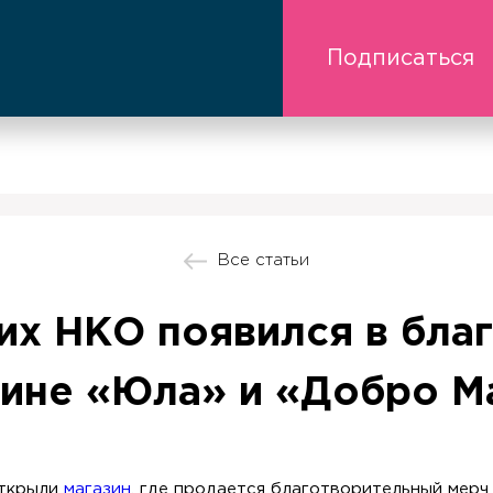
Подписаться
Все статьи
их НКО появился в бла
ине «Юла» и «Добро Ma
открыли
магазин
, где продается благотворительный мер