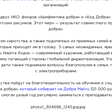
организаций.
двух НКО: фондов «Арифметика добра» и «Код Добра».
тских рисунков. Этот мерч — результат совместного п
добра».
ом сиротства, а также подопечных из приемных семей в
торые приходят им в голову. 5 самых неожиданных, ярк
ы Никита Ходок — современный художник, работающий в 
тему пугающей стороны глобальной диджитализации. Угр
х дети также поднимали вопросы благополучия в семье,
с электроприборами.
тва пойдут на благотворительность на обучение и соц
а добра»,
который собирает на Добре Mail.ru
321 000 ру
 смогли целый год регулярно заниматься с преподавате