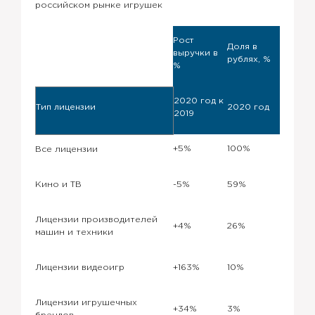
российском рынке игрушек
Рост
Доля в
выручки в
рублях, %
%
2020 год к
Тип лицензии
2020 год
2019
+5%
100%
Все лицензии
Кино и ТВ
-5%
59%
Лицензии производителей
+4%
26%
машин и техники
Лицензии видеоигр
+163%
10%
Лицензии игрушечных
+34%
3%