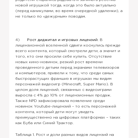
новой игрушкой тогда, когда это было актуально
(перед каникулами, во время очередной удаленки), а
не только по «дежурным» поводам.
4)
Рост диджитал и игровых лицензий.
В
лицензионной вселенной сдвиги коснулись прежде
всего контента, который смотрели дети, а значит и
того, кто они просили себе купить. Отсутствие
новых кино-новинок, резкий рост времени
проведенного детьми перед экранами телевизоров
и компьютеров, привели к тому, что среди самых
быстрорастущих франшиз в игрушках мы видим
персонажей видеоигр (Minecraft, Super Mario). В
целом доля лицензий, связанных с видеоиграми
выросла с 4% до 10% от лицензионных продаж.
Также NPD зафиксировала появление среди
новинок Youtube-лицензий – то есть персонажей
контента, который дети могут увидеть
преимущественно на цифровых платформах – таких
как Буба или Синий Трактор.
Таблица 1. Рост и доли разных видов лицензий на