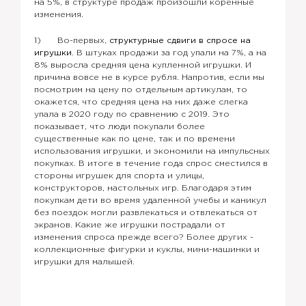
на 5%, в структуре продаж произошли коренные
изменения.
1) Во-первых,
структурные сдвиги в спросе на
игрушки.
В штуках продажи за год упали на 7%, а на
8% выросла средняя цена купленной игрушки. И
причина вовсе не в курсе рубля. Напротив, если мы
посмотрим на цену по отдельным артикулам, то
окажется, что средняя цена на них даже слегка
упала в 2020 году по сравнению с 2019. Это
показывает, что люди покупали более
существенные как по цене, так и по времени
использования игрушки, и экономили на импульсных
покупках. В итоге в течение года спрос сместился в
стороны игрушек для спорта и улицы,
конструкторов, настольных игр. Благодаря этим
покупкам дети во время удаленной учебы и каникул
без поездок могли развлекаться и отвлекаться от
экранов. Какие же игрушки пострадали от
изменения спроса прежде всего? Более других -
коллекционные фигурки и куклы, мини-машинки и
игрушки для малышей.