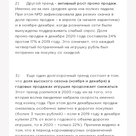
2) Другой тренд –
активный рост промо продаж.
Именно из-за них средняя цена «на полке» падала.
При этом NPD зафиксировала два резких скачка в
доле промо продаж – в апреле (в начале карантина)
и в ноябре-декабре, когда розничные сети были
вынуждены поддерживать слабый спрос. Доля
промо-продаж в декабре 2020 года составила 24%
против 17% в 2019 году. Это означает, что каждый
четвертый потраченный на игрушку рубль был
потрачен на покупку со скидкой.
3) Еще один долгосрочный тренд состоит в том,
что
доля высокого сезона (ноября и декабря) в
годовых продажах игрушек продолжает снижаться
.
Этот тренд усилился в 2020 году из-за того, что
вторая волна пандемии набрала скорость именно
под конец года. При этом доля декабрьских продаж
снизилась особенно заметно в дорогих покупках
(более 3 тысяч рублей) – если в 2019 году в декабре
купили 27% от всего годового объема дорогих
игрушек, то в 2020 – только 22%). Причина видимо в
том, что в период коронавирусных ограничений
родители старались радовать и занимать ребенка