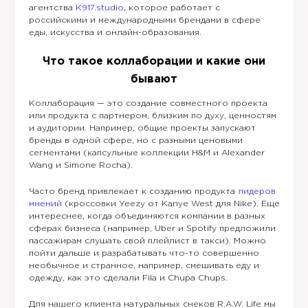
агентства
K917.studio
, которое работает с
российскими и международными брендами в сфере
еды, искусства и онлайн-образования.
Что такое коллаборации и какие они
бывают
Коллаборация — это создание совместного проекта
или продукта с партнером, близким по духу, ценностям
и аудитории. Например, общие проекты запускают
бренды в одной сфере, но с разными ценовыми
сегментами (капсульные коллекции H&M и Alexander
Wang и Simone Rocha).
Часто бренд привлекает к созданию продукта
лидеров
мнений
(кроссовки Yeezy от Kanye West для Nike). Еще
интереснее, когда объединяются компании в разных
сферах бизнеса (например, Uber и Spotify предложили
пассажирам слушать свой плейлист в такси). Можно
пойти дальше и разрабатывать что-то совершенно
необычное и странное, например, смешивать еду и
одежду, как это сделали Fila и Chupa Сhups.
Для нашего клиента натуральных снеков R.A.W. Life мы