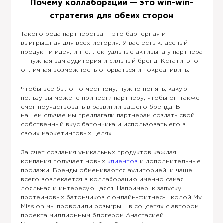
Почему коллаборации — это win-win-
стратегия для обеих сторон
Такого рода партнерства — это бартерная и
выигрышная для всех история. У вас есть классный
продукт и идея, интеллектуальные активы, а у партнера
— нужная вам аудитория и сильный бренд. Кстати, это
отличная возможность оторваться и покреативить.
Чтобы все было по-честному, нужно понять, какую
пользу вы можете принести партнеру, чтобы он также
смог поучаствовать в развитии вашего бренда. В
нашем случае мы предлагали партнерам создать свой
собственный вкус батончика и использовать его в
своих маркетинговых целях.
За счет создания уникальных продуктов каждая
компания получает новых
клиентов
и дополнительные
продажи. Бренды обмениваются аудиторией, и чаще
всего вовлекается в коллаборацию именно самая
лояльная и интересующаяся. Например, к запуску
протеиновых батончиков с онлайн-фитнес-школой My
Mission мы проводили розыгрыш в соцсетях с автором
проекта миллионным блогером Анастасией