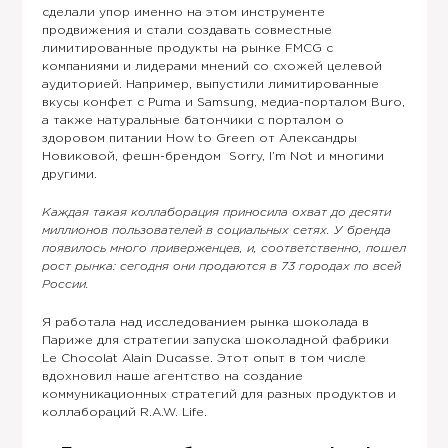
сделали упор именно на этом инструменте
продвижения и стали создавать совместные
лимитированные продукты на рынке FMCG с
компаниями и лидерами мнений со схожей целевой
аудиторией. Например, выпустили лимитированные
вкусы конфет с Puma и Samsung, медиа-порталом Buro,
а также натуральные батончики с порталом о
здоровом питании How to Green от Александры
Новиковой, фешн-брендом Sorry, I’m Not и многими
другими.
Каждая такая коллаборация приносила охват до десяти
миллионов пользователей в социальных сетях. У бренда
появилось много приверженцев, и, соответственно, пошел
рост рынка: сегодня они продаются в 73 городах по всей
России.
Я работала над исследованием рынка шоколада в
Париже для стратегии запуска шоколадной фабрики
Le Chocolat Alain Ducasse. Этот опыт в том числе
вдохновил наше агентство на создание
коммуникационных стратегий для разных продуктов и
коллабораций R.A.W. Life.