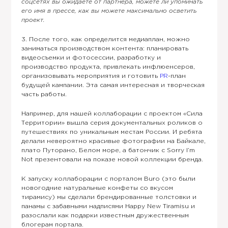
соцсетях вы ожидаете от партнера, можете ли упоминать
его имя в прессе, как вы можете максимально осветить
проект.
3. После того, как определится медиаплан, можно
заниматься производством контента: планировать
видеосъемки и фотосессии, разработку и
производство продукта, привлекать инфлюенсеров,
организовывать мероприятия и готовить
PR
-план
будущей кампании. Эта самая интересная и творческая
часть работы.
Например, для нашей коллаборации с проектом «Сила
Территории» вышла серия документальных роликов о
путешествиях по уникальным местам России. И ребята
делали невероятно красивые фотографии на Байкале,
плато Путорано, Белом море, а батончик с Sorry I’m
Not презентовали на показе новой коллекции бренда.
К запуску коллаборации с порталом Buro (это были
новогодние натуральные конфеты со вкусом
тирамису) мы сделали брендированные толстовки и
панамы с забавными надписями Happy New Tiramisu и
разослали как подарки известным дружественным
блогерам портала.