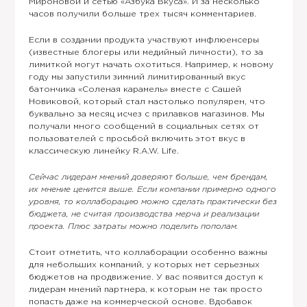
Мироновой и сетью «Азбука Вкуса». И за несколько
часов получили больше трех тысяч комментариев.
Если в создании продукта участвуют инфлюенсеры
(известные блогеры или медийный личности), то за
лимиткой могут начать охотиться. Например, к новому
году мы запустили зимний лимитированный вкус
батончика «Соленая карамель» вместе с Сашей
Новиковой, который стал настолько популярен, что
буквально за месяц исчез с прилавков магазинов. Мы
получали много сообщений в социальных сетях от
пользователей с просьбой включить этот вкус в
классическую линейку R.A.W. Life.
Сейчас лидерам мнений доверяют больше, чем брендам,
их мнение ценится выше. Если компании примерно одного
уровня, то коллаборацию можно сделать практически без
бюджета, не считая производства мерча и реализации
проекта. Плюс затраты можно поделить пополам.
Стоит отметить, что коллаборации особенно важны
для небольших компаний, у которых нет серьезных
бюджетов на продвижение. У вас появится доступ к
лидерам мнений партнера, к которым не так просто
попасть даже на коммерческой основе. Вдобавок