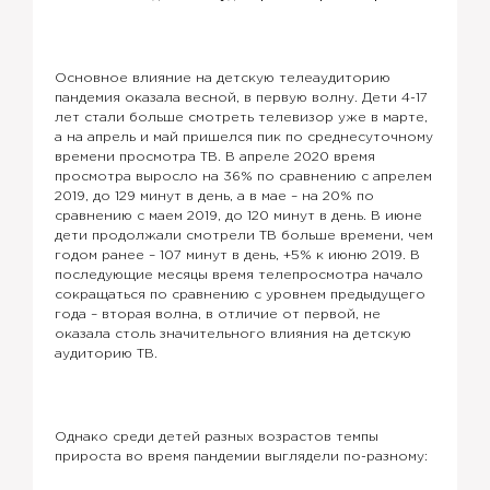
Основное влияние на детскую телеаудиторию
пандемия оказала весной, в первую волну. Дети 4-17
лет стали больше смотреть телевизор уже в марте,
а на апрель и май пришелся пик по среднесуточному
времени просмотра ТВ. В апреле 2020 время
просмотра выросло на 36% по сравнению с апрелем
2019, до 129 минут в день, а в мае – на 20% по
сравнению с маем 2019, до 120 минут в день. В июне
дети продолжали смотрели ТВ больше времени, чем
годом ранее – 107 минут в день, +5% к июню 2019. В
последующие месяцы время телепросмотра начало
сокращаться по сравнению с уровнем предыдущего
года – вторая волна, в отличие от первой, не
оказала столь значительного влияния на детскую
аудиторию ТВ.
Однако среди детей разных возрастов темпы
прироста во время пандемии выглядели по-разному: