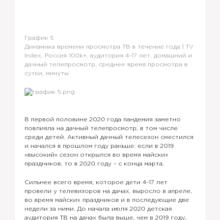
График 5
Динамика времени просмотра ТВ в течение года |
TV
Index
, Россия 100
k
+, аудитория 4-17 лет, домашний и
дачный телепросмотр, среднее время просмотра в
сутки, минуты
В первой половине 2020 года пандемия заметно
повлияла на дачный телепросмотр, в том числе
среди детей. Активный дачный телесезон сместился
и начался в прошлом году раньше: если в 2019
«высокий» сезон открылся во время майских
праздников, то в 2020 году – с конца марта.
Сильнее всего время, которое дети 4-17 лет
провели у телевизоров на дачах, выросло в апреле,
во время майских праздников и в последующие две
недели за ними. До начала июля 2020 детская
аудитория ТВ на дачах была выше, чем в 2019 году,